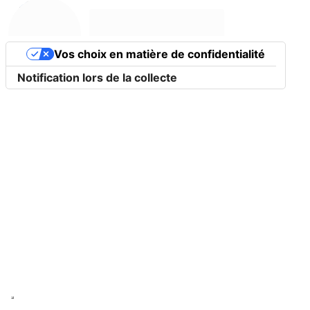
Ravi de vous rencontrer!
Je suis Sonia
, votre hôte.
Vos choix en matière de confidentialité
Notification lors de la collecte
Une partie du contenu a été traduite
automatiquement.
Voir le texte dans la langue d'origine
Contactez-Host
L'espace