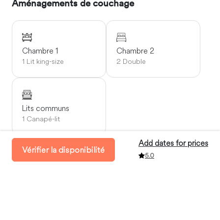
Aménagements de couchage
Chambre 1
Chambre 2
1 Lit king-size
2 Double
Lits communs
1 Canapé-lit
Add dates for prices
Vérifier la disponibilité
5.0
Disponibilité
Enregistrement:
à partir de 15:00
Départ:
avant 11:00
Durée de séjour minimum:
3 Journées