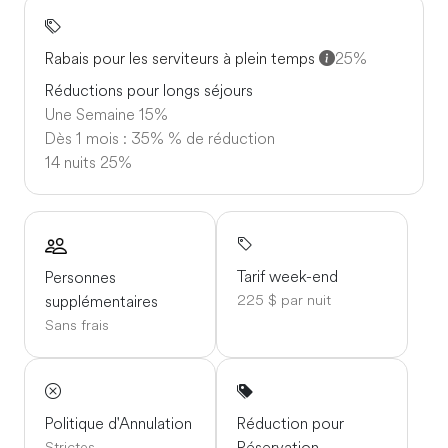
voiturettes de golf ne sont autorisées à circuler que sur
l'île.
Rabais pour les serviteurs à plein temps
25%
Plusieurs restaurants et cafés se trouvent à distance de
Réductions pour longs séjours
marche, vous aurez donc de nombreuses options pour
Une Semaine
15%
vous restaurer à proximité.
Dès 1 mois : 35% % de réduction
14 nuits
25%
Tarif week-end
Personnes
225 $ par nuit
supplémentaires
Sans frais
Politique d'Annulation
Réduction pour
Réservation
Strictes