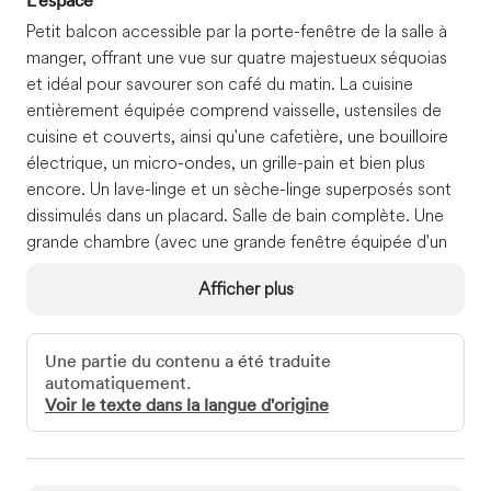
L'espace
Petit balcon accessible par la porte-fenêtre de la salle à
manger, offrant une vue sur quatre majestueux séquoias
et idéal pour savourer son café du matin. La cuisine
entièrement équipée comprend vaisselle, ustensiles de
cuisine et couverts, ainsi qu'une cafetière, une bouilloire
électrique, un micro-ondes, un grille-pain et bien plus
encore. Un lave-linge et un sèche-linge superposés sont
dissimulés dans un placard. Salle de bain complète. Une
grande chambre (avec une grande fenêtre équipée d'un
store occultant) avec un lit king-size très confortable. Un
Afficher plus
lit simple extra long se trouve dans le spacieux salon avec
puits de lumière et meublé d'un canapé et d'une causeuse
en cuir, d'une télévision par câble et d'un bureau avec
Une partie du contenu a été traduite
tiroir pour clavier. Salle à manger avec table et six chaises.
automatiquement.
Le linge de maison et les serviettes sont fournis, ainsi que
Voir le texte dans la langue d'origine
les articles de toilette de base. Accès Wi-Fi haut débit.
Accès clients