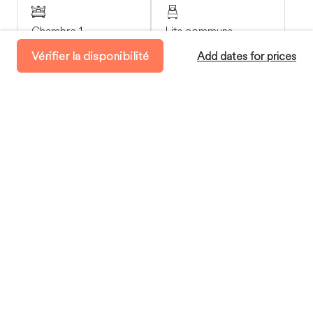
Chambre 1
Lits communs
1 Lit king-size
1 Lit simple
Vérifier la disponibilité
Add dates for prices
Disponibilité
Enregistrement:
entre 16:00 et 21:00
Départ:
avant 11:00
Durée de séjour minimum:
4 Journées
séjour maximum:
60 Journées
Où vous séjournerez
Winters, California, United States