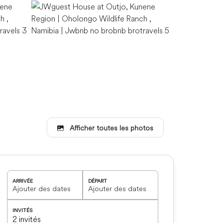
Afficher toutes les photos
Sit at the kit
loved ones pr
ARRIVÉE
DÉPART
INVITÉS