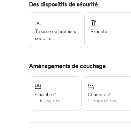
votre aventure en Namibie ou rentrer chez vous. 
Des dispositifs de sécurité
ans et moins : 600 €/enfant. D'autres excursions 
disponibilités.
Incontournables du quartier
Trousse de premiers
Extincteur
Parc national d'Etosha (à une heure de route), Ce
secours
Ranch aux crocodiles (à 30 minutes de route), Vill
le ministère et les activités.
Se déplacer
Aménagements de couchage
Outjo et Otjiwarongo à seulement 30 minutes en 
Chambre 1
Chambre 2
1 Lit king-size
1 Lit queen-size