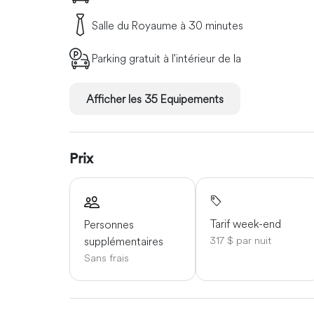
restaurant réputé pour ses spécialités de venaison. 
Salle du Royaume à 30 minutes
luxueux et confortable appartenant à ma sœur. Vou
un guépard apprivoisé. Après le nourrissage des g
Parking gratuit à l'intérieur de la
pour nous imprégner de l'atmosphère du Kalahari. 
le meilleur chef du Kalahari. Après le dîner, observ
Randonnée avec les San, le peuple autochtone de 
Afficher les 35 Equipements
techniques de survie et de chasse dans le Kalahari.
traverserons les dunes en excursion pour observer l
paradis pour les photographes. Après une baignade 
Prix
faune du Kalahari. Vous vous rendrez à cheval à u
soleil inoubliable, tout en savourant une boisson r
profiterez d'un buffet typique du Kalahari. Jour 9 
avec Flash, le guépard apprivoisé. Immortalisez 
Tarif week-end
Personnes
ensuite une grande famille de chats-sériformes, l
supplémentaires
317 $ par nuit
apprivoisé. L'après-midi, vous terminerez la journé
Sans frais
et de nombreuses autres espèces exotiques qui peu
des guépards et conclurez cette aventure par un apé
ciel étoilé du Kalahari. Jour 10 : Après le petit-d