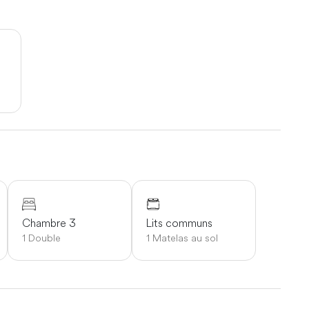
Tout cela pour seulement 1250 €/personne. Enfants de 16
peuvent être organisées sur demande et selon les
ntre de conservation des guépards (à 90 minutes de route),
es d'Outjo et d'Otjiwarongo à proximité pour les réunions,
voiture
Chambre 3
Lits communs
1 Double
1 Matelas au sol