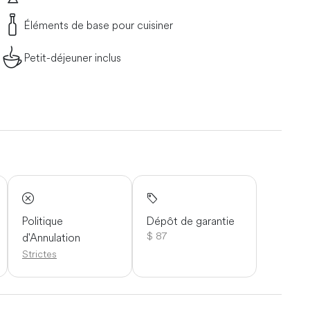
Jour 7 - Départ pour le Kalahari. Installation dans un lodge
Éléments de base pour cuisiner
s y rencontrerez le dresseur de guépards et son ami Flash,
uépards, nous profiterons d'un magnifique coucher de soleil
Petit-déjeuner inclus
Détente sous un lapa pour savourer un buffet préparé par
ation des étoiles à travers un grand télescope. Jour 8 -
Namibie, et découverte de leur mode de vie, de leurs
 Après un petit-déjeuner typique du Kalahari, nous
a faune et les paysages à couper le souffle, un véritable
rafraîchissante, aventure à cheval à travers les dunes et la
n point de vue exceptionnel pour admirer un coucher de
afraîchissante de votre choix. De retour au lodge, vous
: Réveil en douceur et, après le petit-déjeuner, promenade
ce moment en prenant des photos. Vous rencontrerez
Politique
Dépôt de garantie
a fierté de ma mère. Vous pourrez caresser un koudou
$ 87
d'Annulation
e par un safari à la découverte des girafes, des rhinocéros
Strictes
plent le Kalahari. Vous assisterez ensuite au nourrissage
ritif au coucher du soleil. Le dîner sera un buffet sous le
éjeuner, départ pour Windhoek. Vous pourrez alors poursuivre