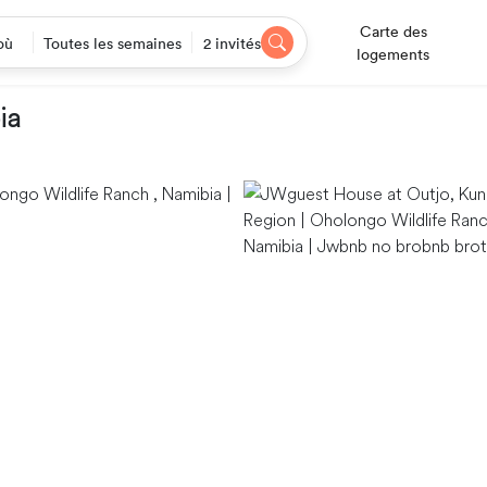
Carte des
où
Toutes les semaines
2 invités
logements
ia