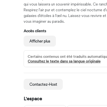
qui vous laissera un souvenir impérissable. Ce ran
Respirez l'air pur et contemplez le ciel nocturne 
galaxies d'étoiles à l'œil nu. Laissez-vous revivre e
vous imaginer au paradis.
Accès clients
Partez en randonnée sur les sentiers et laissez-vou
Afficher plus
différentes espèces sauvages présentes dans la b
guise.
Certains contenus ont été traduits automati
Interaction avec les clients
Consultez le texte dans sa langue originale
Nous ferons tout notre possible pour rendre votre 
de vous guider lors de votre découverte de ce ma
Autres choses à noter
Contactez-Host
Nous proposons trois options d'hébergement à nos 
personnes. 2/ Chambre d'hôtes : 175 €/nuit pour 6
L'espace
personnes. Enfin, nous proposons un circuit de 10 
l'aéroport Hosea Katako. L'hébergement, le petit-déj