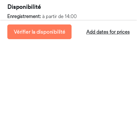
Disponibilité
Enregistrement:
à partir de 14:00
Départ:
avant 11:00
Vérifier la disponibilité
Add dates for prices
Où vous séjournerez
Accra, Greater Accra Region, Ghana