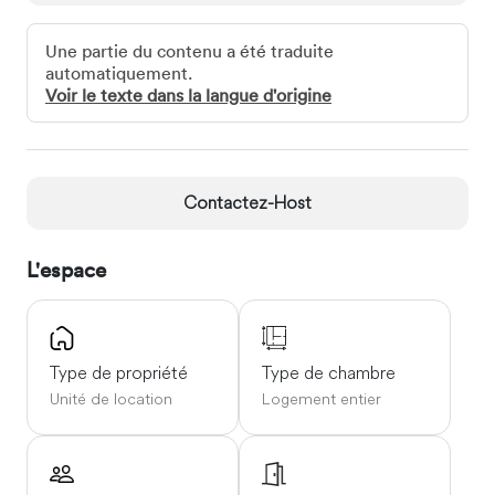
ondes, réfrigérateur, grille-pain et cafetière.
Une partie du contenu a été traduite
Accès clients
automatiquement.
Appartement complet, avec 2 places de parking
Voir le texte dans la langue d'origine
Interaction avec les clients
Vous pouvez toujours me joindre par téléphone ou par
courriel. Mon agence est Home Styles Realty à Union,
Contactez-Host
dans le New Jersey, et vous pouvez me contacter à
cette adresse.
L'espace
Incontournables du quartier
Idéalement situé, cet appartement répond à tous vos
besoins. À l'arrière de l'immeuble, il donne sur Laurel
Avenue. Vous y trouverez à proximité une épicerie, un
Type de propriété
Type de chambre
bureau de poste et des parcs.
Unité de location
Logement entier
Se déplacer
Les transports en commun sont accessibles à deux rues