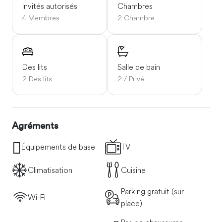
de là. La gare est à 3 minutes, et il y en a deux autres à
Invités autorisés
Chambres
proximité : Millburn et Maplewood.
4 Membres
2 Chambre
Des lits
Salle de bain
2 Des lits
2 / Privé
Agréments
Équipements de base
TV
Climatisation
Cuisine
Parking gratuit (sur
Wi-Fi
place)