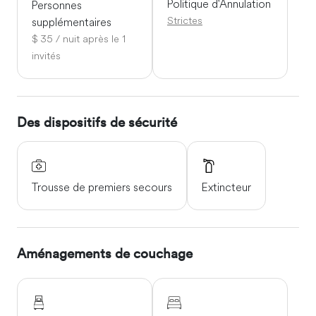
minutes à pied pour l'arrêt de bus qui dessert la vieille ville
Politique d'Annulation
Personnes
de Jérusalem (départs toutes les 30 minutes).
Strictes
supplémentaires
$ 35 / nuit après le 1
invités
Des dispositifs de sécurité
Trousse de premiers secours
Extincteur
Aménagements de couchage