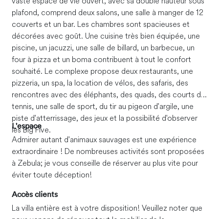
vaste espace de vie ouvert, avec sa double hauteur sous
plafond, comprend deux salons, une salle à manger de 12
couverts et un bar. Les chambres sont spacieuses et
décorées avec goût. Une cuisine très bien équipée, une
piscine, un jacuzzi, une salle de billard, un barbecue, un
four à pizza et un boma contribuent à tout le confort
souhaité. Le complexe propose deux restaurants, une
pizzeria, un spa, la location de vélos, des safaris, des
rencontres avec des éléphants, des quads, des courts de
tennis, une salle de sport, du tir au pigeon d'argile, une
piste d'atterrissage, des jeux et la possibilité d'observer
L'espace
les Big Five.
Admirer autant d'animaux sauvages est une expérience
extraordinaire ! De nombreuses activités sont proposées
à Zebula ; je vous conseille de réserver au plus vite pour
éviter toute déception !
Accès clients
La villa entière est à votre disposition ! Veuillez noter que