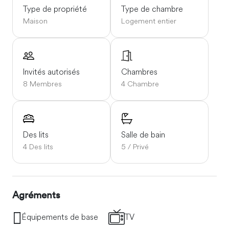
Type de propriété
Type de chambre
Se déplacer
Maison
Logement entier
Vous aurez besoin d'une voiture ! Piste d'atterrissage à
votre disposition ! 15 minutes à pied de la maison au club-
house !
Invités autorisés
Chambres
8 Membres
4 Chambre
Des lits
Salle de bain
4 Des lits
5 / Privé
Agréments
Équipements de base
TV