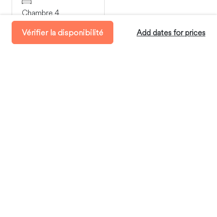
Chambre 4
1 Double
Vérifier la disponibilité
Add dates for prices
Disponibilité
Durée de séjour minimum:
5 Journées
Où vous séjournerez
Livet-et-Gavet, Auvergne-Rhône-Alpes, France