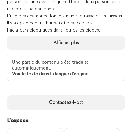
personnes, une avec un grand lit pour deux personnes et
une pour une personne.
L'une des chambres donne sur une terrasse et un ruisseau.
Il y a également un bureau et des toilettes.
Radiateurs électriques dans toutes les pièces.
Afficher plus
En bas :
une cuisine avec une petite véranda
Une partie du contenu a été traduite
un vestibule pouvant accueillir un lit supplémentaire
automatiquement.
une cour privée fermée par un portail, avec un barbecue
Voir le texte dans la langue d'origine
et du mobilier de jardin
un salon-salle à manger avec cheminée
Une salle de bain avec douche et toilettes au rez-de-
Contactez-Host
chaussée + des toilettes supplémentaires à l'étage.
Interaction avec les clients
L'espace
Nous serons ravis de mettre notre maison familiale à
votre entière disposition. Vous vous sentirez comme