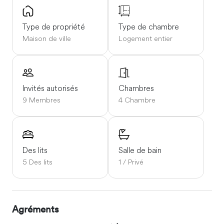
chez vous, en famille ou entre amis, pour vous reposer ou
découvrir la région, ses montagnes et ses lacs.
Type de propriété
Type de chambre
Maison de ville
Logement entier
Se déplacer
Notre maison est située au pied des montagnes, à
l'entrée du massif des Écrins, non loin de Chamrousse,
des Deux Alpes, de l'Alpe d'Huez, de La Mure, du Lac de
Invités autorisés
Chambres
Laffrey, à 12 km de Vizille et à 20 km de Bourg d'Oisans.
9 Membres
4 Chambre
Des lits
Salle de bain
5 Des lits
1 / Privé
Agréments