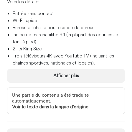
Voici les détails :
Entrée sans contact
Wi-Fi rapide
Bureau et chaise pour espace de bureau
Indice de marchabilité : 94 (la plupart des courses se
font à pied)
2 lits King Size
Trois téléviseurs 4K avec YouTube TV (incluant les
chaînes sportives, nationales et locales).
Nettoyage professionnel entre chaque client
Afficher plus
Terrasse avec balcon offrant une vue à 360°
Salle de sport et buanderie communes
Cuisine entièrement équipée et approvisionnée
Une partie du contenu a été traduite
Parking couvert sur place pour 28 $ par jour, nombre
automatiquement.
de véhicules illimité
Voir le texte dans la langue d'origine
Le stationnement payant dans la rue est gratuit de 23h
à 6h59.
Laveuse et sécheuse intégrées