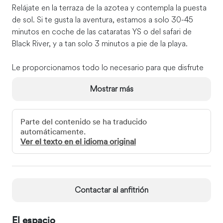
Relájate en la terraza de la azotea y contempla la puesta
de sol. Si te gusta la aventura, estamos a solo 30-45
minutos en coche de las cataratas YS o del safari de
Black River, y a tan solo 3 minutos a pie de la playa.
Le proporcionamos todo lo necesario para que disfrute
de una estancia maravillosa y relajante.
Mostrar más
El acceso de invitados
Tendrás acceso completo a la terraza de la azotea y a la
Parte del contenido se ha traducido
ducha exterior.
automáticamente.
Ver el texto en el idioma original
La interacción con los huéspedes
Estaré disponible por teléfono para ayudarle con
cualquier pregunta que pueda tener o que surja durante
su estancia. Estaré disponible por teléfono para ayudarle
Contactar al anfitrión
con cualquier pregunta que pueda tener o que surja
durante su estancia.
El espacio