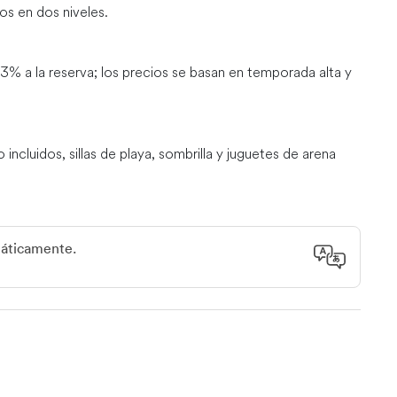
s en dos niveles.
13% a la reserva; los precios se basan en temporada alta y
cluidos, sillas de playa, sombrilla y juguetes de arena
 llave para entrar y salir de la piscina interior/exterior.
máticamente.
merosas tiendas y actividades.