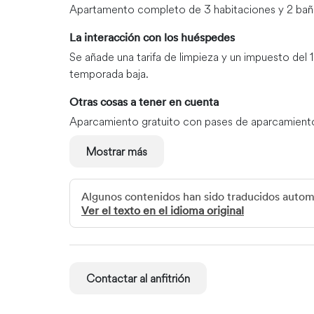
Apartamento completo de 3 habitaciones y 2 baño
La interacción con los huéspedes
Se añade una tarifa de limpieza y un impuesto del 
temporada baja.
Otras cosas a tener en cuenta
Aparcamiento gratuito con pases de aparcamiento in
disponibles en el alojamiento.
Mostrar más
* NO SE ADMITEN MASCOTAS
*El horario de silencio es de 22:00 a 7:00.
*Horario de la piscina: de 9:00 a 22:00. Necesitará la
Algunos contenidos han sido traducidos auto
Ver el texto en el idioma original
Cómo moverse
A unos 19 minutos en coche del aeropuerto hay nu
Contactar al anfitrión