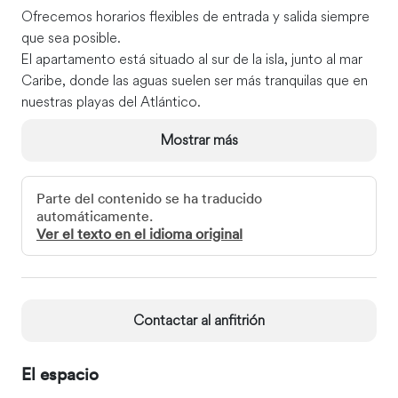
Ofrecemos horarios flexibles de entrada y salida siempre
que sea posible.
El apartamento está situado al sur de la isla, junto al mar
Caribe, donde las aguas suelen ser más tranquilas que en
nuestras playas del Atlántico.
Podrás disfrutar de unas vacaciones relajantes o de una
Mostrar más
aventura llena de diversión desde la comodidad de tu
apartamento.
Hay numerosos restaurantes a tan solo 3 minutos en
Parte del contenido se ha traducido
coche.
automáticamente.
Ver el texto en el idioma original
Ofrecemos un directorio de restaurantes, números de
taxis y una larga lista de actividades en la isla.
El acceso de invitados
Contactar al anfitrión
Aunque la playa más cercana está a 10 minutos a pie, la
mejor manera de explorar el barrio y la isla es alquilando
El espacio
un coche. Podemos recomendarle un servicio que le
ofrecerá un descuento.