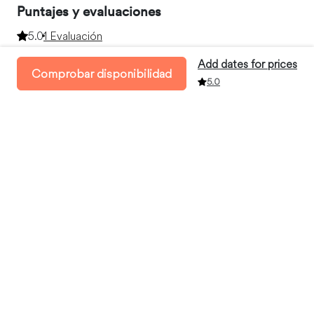
Puntajes y evaluaciones
5.0
1 Evaluación
Add dates for prices
Resumen
Comprobar disponibilidad
5.0
Exactitud
5.00
Limpieza
5.00
Registro de entrada
5.00
Servicios
5.00
Comunicación
5.00
Ubicación
5.00
Valor
5.00
Tommi
marzo 2024
Nos encantó absolutamente todo de nuestra estancia en
casa de Alyson y Tony. El lugar superó todas nuestras