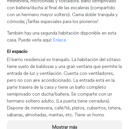
mininevera, microondas y tostadora. Baño semiprivado
con bañera/ducha al final de las escaleras (compartido
con un hermano mayor soltero). Cama doble tranquila y
cómoda; ¡Tarifas especiales para los pioneros!
También hay una segunda habitación disponible en esta
casa. Puede verla aquí:
Enlace
El espacio
El barrio residencial es tranquilo. La habitación del sótano
tiene suelo de baldosas y una gran ventana que permite la
entrada de luz y ventilación. Cuenta con ventiladores,
pero no con aire acondicionado. La entrada está en la
parte trasera de la casa y tiene un baño completo
semiprivado con ducha/bañera. Se comparte con un
hermano soltero adulto. (La puerta tiene cerradura).
Dispone de mininevera, café/té, platos, cubiertos, tetera,
sábanas, almohadas, mantas, etc. Tiene un horno
tostador que sirve para hornear y tostar, y para recalentar
Mostrar más
alimentos para comidas ligeras.