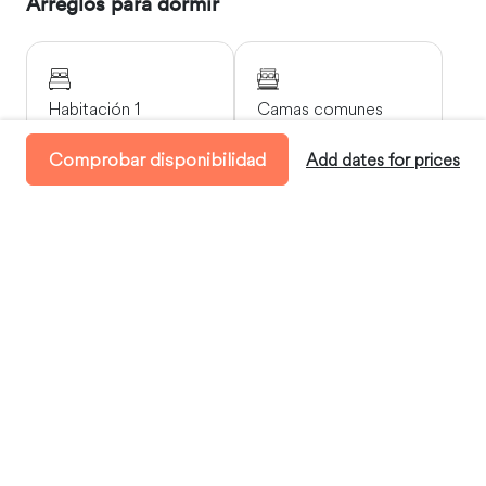
Arreglos para dormir
Habitación 1
Camas comunes
1 Cama tamaño queen
1 Sofá cama
Comprobar disponibilidad
Add dates for prices
Disponibilidad
Llegada:
entre las 15:00 y las 22:00
Salida:
antes de las 10:00
Estancia mínima:
2 Días
Dónde te alojarás
Chuburná, Yucatán, Mexico