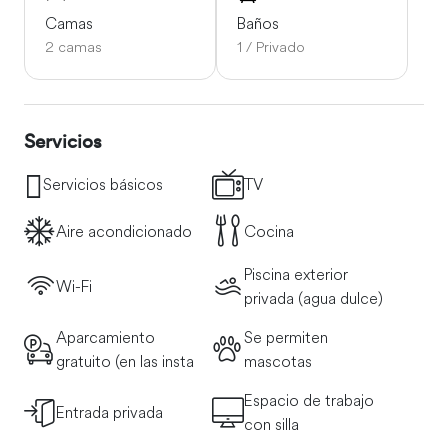
Camas
Baños
La mayoría de los servicios, incluidos restaurantes,
2 camas
1 / Privado
Amazon, entrega de comestibles y lavanderías, ofrecen
tanto servicio a domicilio como recogida en tienda.
Servicios
Servicios básicos
TV
Aire acondicionado
Cocina
Piscina exterior
Wi-Fi
privada (agua dulce)
Aparcamiento
Se permiten
gratuito (en las insta
mascotas
Espacio de trabajo
Entrada privada
con silla