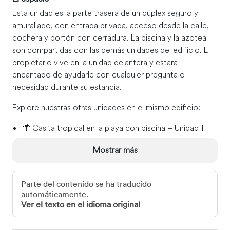
Esta unidad es la parte trasera de un dúplex seguro y
amurallado, con entrada privada, acceso desde la calle,
cochera y portón con cerradura. La piscina y la azotea
son compartidas con las demás unidades del edificio. El
propietario vive en la unidad delantera y estará
encantado de ayudarle con cualquier pregunta o
necesidad durante su estancia.
Explore nuestras otras unidades en el mismo edificio:
🌴 Casita tropical en la playa con piscina – Unidad 1
🏖️ Loft moderno de nueva construcción en la playa
Mostrar más
con piscina – Unidad 2
🎨 Preciosa y original casa con piscina – A 50 metros
de una hermosa playa – Unidad 3
Parte del contenido se ha traducido
automáticamente.
El acceso de invitados
Ver el texto en el idioma original
Acceso a la zona trasera con fogata, piscina y jardines.