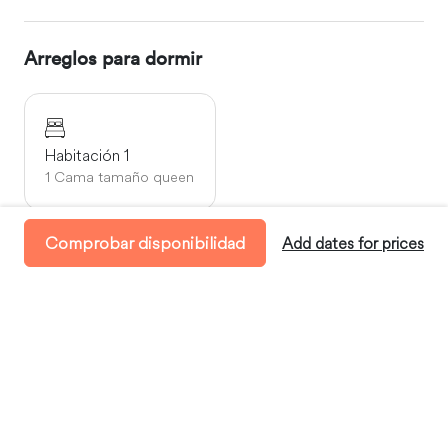
Arreglos para dormir
Habitación 1
1 Cama tamaño queen
Comprobar disponibilidad
Add dates for prices
Disponibilidad
Llegada:
entre las 15:00 y las 22:00
Salida:
antes de las 11:00
Estancia mínima:
2 Días
Dónde te alojarás