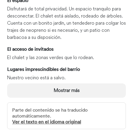
El espacio
Disfrutará de total privacidad. Un espacio tranquilo para
desconectar. El chalet está aislado, rodeado de árboles.
Cuenta con un bonito jardín, un tendedero para colgar los
trajes de neopreno si es necesario, y un patio con
barbacoa a su disposición.
El acceso de invitados
El chalet y las zonas verdes que lo rodean.
Lugares imprescindibles del barrio
Nuestro vecino está a salvo.
Cómo moverse
Mostrar más
Para desplazarse, necesitará un vehículo. No hay servicio
de autobús. La hermosa playa French Beach está a pocos
Parte del contenido se ha traducido
pasos.
automáticamente.
A tan solo diez minutos a pie se encuentra Flea Beach
Ver el texto en el idioma original
(llamada así por su tamaño), y el faro de Sherringham