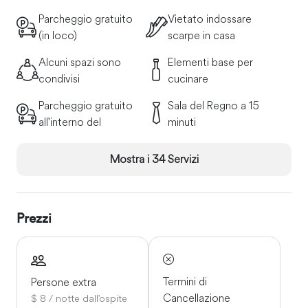
È facile spostarsi grazie alla disponibilità di mezzi di
Parcheggio gratuito
Vietato indossare
trasporto pubblici.
(in loco)
scarpe in casa
• Autobus
Alcuni spazi sono
Elementi base per
condivisi
cucinare
• Inney
Parcheggio gratuito
Sala del Regno a 15
• Triciclo
all'interno del
minuti
Mostra i 34 Servizi
Prezzi
Termini di
Persone extra
Cancellazione
$ 8 / notte dall'ospite