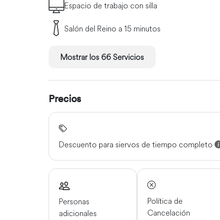
alquilar bicicletas, pero es necesario reservar co
Espacio de trabajo con silla
coches, que debe reservarse con antelación.
Salón del Reino a 15 minutos
Mostrar los 66 Servicios
Precios
Descuento para siervos de tiempo completo
Política de
Personas
Cancelación
adicionales