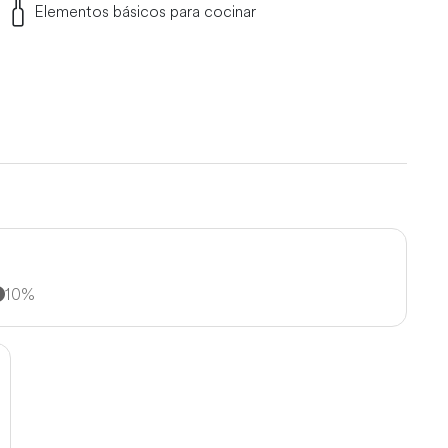
n una semana de antelación. También ofrecemos alquiler de
Elementos básicos para cocinar
10%