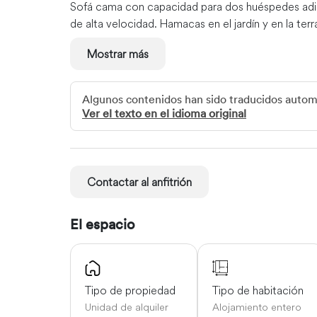
Sofá cama con capacidad para dos huéspedes adi
de alta velocidad. Hamacas en el jardín y en la terr
El acceso de invitados
Mostrar más
Relájese en los jardines que rodean la propiedad y
está a disposición de los huéspedes y el mirador d
Algunos contenidos han sido traducidos auto
refrescantes al exuberante valle y al océano Atlán
Ver el texto en el idioma original
de la planta superior.
Otras cosas a tener en cuenta
Nos encanta el senderismo. Hacer barbacoas al air
Contactar al anfitrión
Se ofrece alquiler a largo plazo y el precio se pue
para trabajar desde casa.
El espacio
Se puede solicitar un sofá cama con capacidad pa
dólares estadounidenses por persona y noche.
Esta zona tiene una topografía única y alberga he
Tipo de propiedad
Tipo de habitación
los huéspedes de excursión los viernes por la tard
Unidad de alquiler
Alojamiento entero