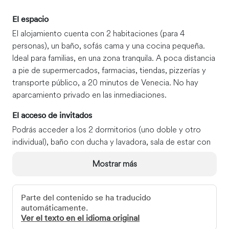
El espacio
El alojamiento cuenta con 2 habitaciones (para 4
personas), un baño, sofás cama y una cocina pequeña.
Ideal para familias, en una zona tranquila. A poca distancia
a pie de supermercados, farmacias, tiendas, pizzerías y
transporte público, a 20 minutos de Venecia. No hay
aparcamiento privado en las inmediaciones.
El acceso de invitados
Podrás acceder a los 2 dormitorios (uno doble y otro
individual), baño con ducha y lavadora, sala de estar con
TV y sofá cama, y cocina americana con nevera y
Mostrar más
microondas. Conexión wifi gratuita (consulta al hacer el
check-in).
Parte del contenido se ha traducido
La interacción con los huéspedes
automáticamente.
Nos encanta conocer a nuestros huéspedes y su país: les
Ver el texto en el idioma original
recibirá un miembro de mi familia, una hermana o yo. Si lo