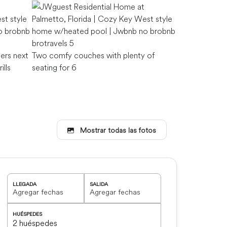
Plenty of natu
warm your day
vers next
Two comfy couches with plenty of
ills
seating for 6
Mostrar todas las fotos
Table for 6 + 
LLEGADA
SALIDA
HUÉSPEDES