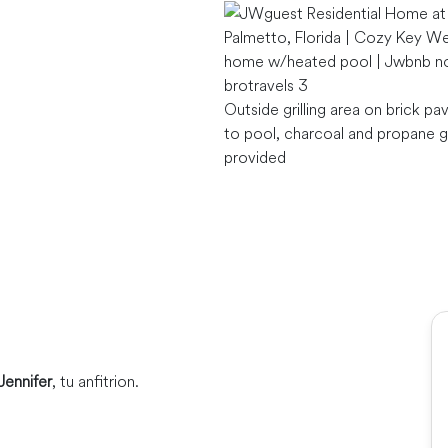
Outside grilling area on brick pa
to pool, charcoal and propane gr
provided
Jennifer
, tu anfitrion.