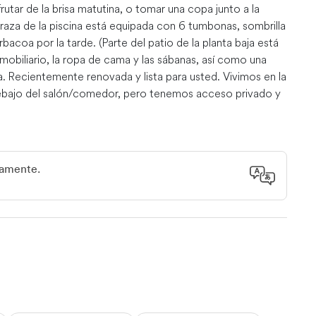
frutar de la brisa matutina, o tomar una copa junto a la
rraza de la piscina está equipada con 6 tumbonas, sombrilla
bacoa por la tarde. (Parte del patio de la planta baja está
 mobiliario, la ropa de cama y las sábanas, así como una
a. Recientemente renovada y lista para usted. Vivimos en la
 debajo del salón/comedor, pero tenemos acceso privado y
 de lavandería accesible desde el baño principal y el
icamente.
en la sala de estar, la cocina está completamente
sa grande. Cortinas opacas para que puedas dormir hasta
rta de seguridad en la escalera,***los padres son
entrada es compartida, tienes el lado derecho, donde caben
eño remolque para kayak/embarcación. El lado izquierdo es
yudar con proyectos de LDC o DRC. Cuando estamos aquí,