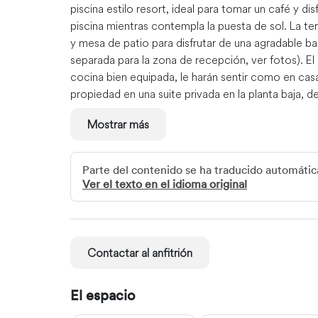
piscina estilo resort, ideal para tomar un café y dis
piscina mientras contempla la puesta de sol. La te
y mesa de patio para disfrutar de una agradable bar
separada para la zona de recepción, ver fotos). El
cocina bien equipada, le harán sentir como en cas
propiedad en una suite privada en la planta baja,
nunca necesitamos estar en su espacio.
Mostrar más
El acceso de invitados
Tu espacio está en la planta superior con un cuarto
Parte del contenido se ha traducido automát
pasillo. Muchas comodidades, TV con Roku y Hulu 
Ver el texto en el idioma original
equipada con casi todo lo necesario y una despen
tarde. Ten en cuenta que si traes niños, no hay pue
responsables de la seguridad de los niños***. La 
dos vehículos grandes si es necesario, o un pequ
Contactar al anfitrión
nuestro acceso al garaje.
La interacción con los huéspedes
El espacio
Estamos entrando y saliendo de la ciudad para a