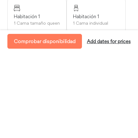
Habitación 1
Habitación 1
1 Cama tamaño queen
1 Cama individual
Comprobar disponibilidad
Add dates for prices
Disponibilidad
Llegada:
entre las 16:00 y las 19:00
Salida:
antes de las 10:00
Dónde te alojarás
Carlanstown, County Meath, Ireland