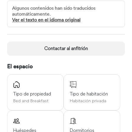
Deerpark donde puedes estirar las piernas.
Algunos contenidos han sido traducidos
automáticamente.
Cómo moverse
Ver el texto en el idioma original
El centro de Kells se encuentra a tan solo 5 minutos en
coche de este alojamiento. A 5,3 km (3,3 millas) del
establecimiento encontrará atracciones como la Aguja
de Lloyd. También podrá llegar al Museo Arqueológico de
Contactar al anfitrión
Market Cross en 3,4 km (2,1 millas).
El espacio
Estamos a tan solo 40 minutos del aeropuerto de Dublín
y a 35 minutos de Newgrange.
Tipo de propiedad
Tipo de habitación
Bed and Breakfast
Habitación privada
Huéspedes
Dormitorios