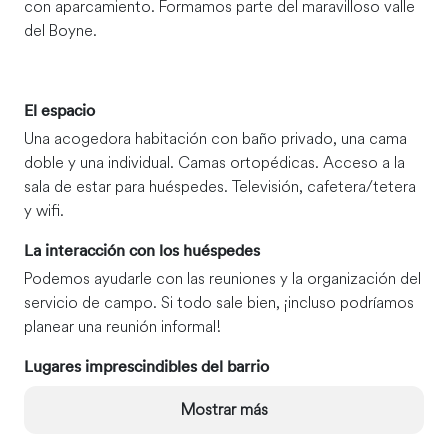
con aparcamiento. Formamos parte del maravilloso valle
del Boyne.
El espacio
Una acogedora habitación con baño privado, una cama
doble y una individual. Camas ortopédicas. Acceso a la
sala de estar para huéspedes. Televisión, cafetera/tetera
y wifi.
La interacción con los huéspedes
Podemos ayudarle con las reuniones y la organización del
servicio de campo. Si todo sale bien, ¡incluso podríamos
planear una reunión informal!
Lugares imprescindibles del barrio
Un pequeño pueblo rural con una tienda, una carnicería,
Mostrar más
una farmacia, un restaurante de comida para llevar y dos
pubs. Además, muy cerca hay un sendero circular llamado