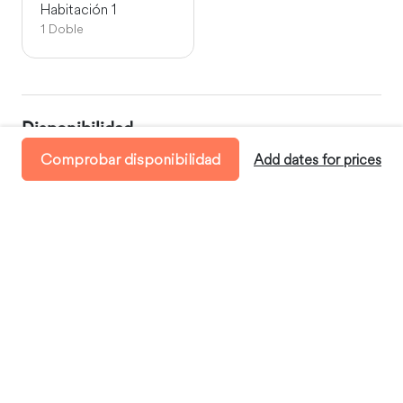
Habitación 1
1 Doble
Disponibilidad
Llegada:
a partir de las 15:00
Comprobar disponibilidad
Add dates for prices
Salida:
antes de las 10:00
Estancia mínima:
2 Días
Estancia máxima:
100 Días
Dónde te alojarás
LeRoy, West Virginia, United States