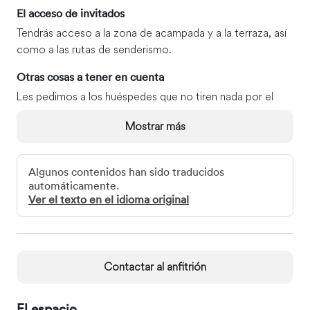
El acceso de invitados
Tendrás acceso a la zona de acampada y a la terraza, así
como a las rutas de senderismo.
Otras cosas a tener en cuenta
Les pedimos a los huéspedes que no tiren nada por el
inodoro, excepto la basura, y que depositen el papel
Mostrar más
higiénico en la papelera que hay junto al inodoro.
Si trae a su perro, por favor recoja sus excrementos y
Algunos contenidos han sido traducidos
manténgalo con correa, ya que hay coyotes en la zona.
automáticamente.
No se permite el acceso a los grandes establos rojos a
Ver el texto en el idioma original
través de las puertas dobles, ya que hay toros y vacas
con terneros que pueden ser impredecibles. Queremos
que nuestros huéspedes estén seguros.
Contactar al anfitrión
Lugares imprescindibles del barrio
El pequeño pueblo de Reedy, donde el tiempo parece
haberse detenido, está a solo 5 kilómetros. Hay dos
El espacio