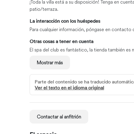
¡Toda la villa está a su disposición! Tenga en cue
patio/terraza.
La interacción con los huéspedes
Para cualquier información, póngase en contacto 
Otras cosas a tener en cuenta
El spa del club es fantástico, la tienda también e
excelente chef. Proporcioné mosquiteras para toda
Mostrar más
malaria.
Lugares imprescindibles del barrio
Parte del contenido se ha traducido automát
¡Las montañas Rooiberg rodean todo el paisaje! ¡Sa
Ver el texto en el idioma original
costo adicional! ¡El campo de golf de 5 estrellas 
Johannesburgo y a una hora de Pretoria! ¡Pista de a
Cómo moverse
Contactar al anfitrión
¡Necesitarás un coche! ¡Pista de aterrizaje a tu dis