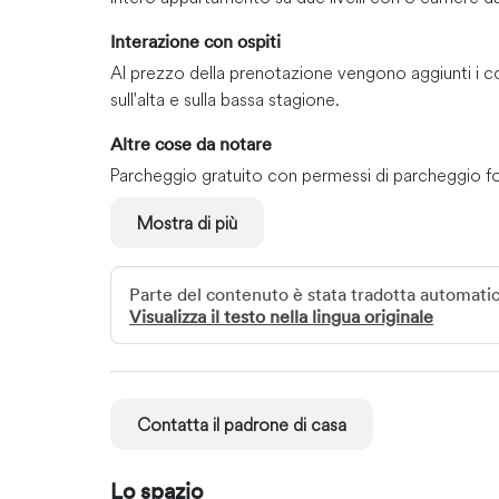
Interazione con ospiti
Al prezzo della prenotazione vengono aggiunti i cost
sull'alta e sulla bassa stagione.
Altre cose da notare
Parcheggio gratuito con permessi di parcheggio for
disponibili nell'appartamento.
Mostra di più
* ANIMALI NON AMMESSI
*Il silenzio è richiesto dalle 22:00 alle 7:00
*Orario di apertura della piscina: dalle 9:00 alle 2
Parte del contenuto è stata tradotta automat
necessaria la chiave.
Visualizza il testo nella lingua originale
Muoversi
Numerosi negozi e attività si trovano a circa 19 min
Contatta il padrone di casa
Lo spazio