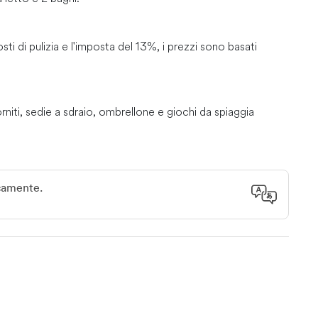
i di pulizia e l'imposta del 13%, i prezzi sono basati
niti, sedie a sdraio, ombrellone e giochi da spiaggia
2:00. Per entrare e uscire dalla piscina coperta/esterna è
icamente.
uti di auto dall'aeroporto.