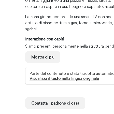
Un letto aggiuntivo a una piazza e mezza, situato 
ospitare un ospite in più. Il bagno è separato, risc
La zona giorno comprende una smart TV con accesso
dotato di piano cottura a gas, forno a microonde, 
sgabelli.
Interazione con ospiti
Siamo presenti personalmente nella struttura per d
dall'inizio alla fine. Se desiderate informazioni su lu
Mostra di più
di fornirvi tutto il necessario.
Luoghi imperdibili del quartiere
Parte del contenuto è stata tradotta automat
La Comfort Zone confina con il campo da golf Ra
Visualizza il testo nella lingua originale
Muoversi
A meno di 5 minuti dalle principali strade e autos
centri commerciali Cresta, Blackheath e Fairlands
Contatta il padrone di casa
Greenside e altre zone alla moda con ristoranti e lo
campo da golf di Randpark è a due passi per una par