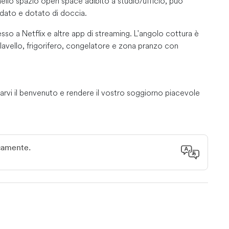
nello spazio open space adibito a studio/ufficio, può
aldato e dotato di doccia.
 a Netflix e altre app di streaming. L'angolo cottura è
lavello, frigorifero, congelatore e zona pranzo con
arvi il benvenuto e rendere il vostro soggiorno piacevole
oghi da visitare, attività da svolgere o ristoranti, saremo lieti
icamente.
ndpark.
trade per l'aeroporto internazionale OR Tambo e Sandton. I
 Walk distano meno di 5 km. Anche Linden, Parkhurst,
cali di intrattenimento sono facilmente raggiungibili. Il
tita a golf!