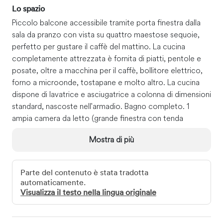
Lo spazio
Piccolo balcone accessibile tramite porta finestra dalla
sala da pranzo con vista su quattro maestose sequoie,
perfetto per gustare il caffè del mattino. La cucina
completamente attrezzata è fornita di piatti, pentole e
posate, oltre a macchina per il caffè, bollitore elettrico,
forno a microonde, tostapane e molto altro. La cucina
dispone di lavatrice e asciugatrice a colonna di dimensioni
standard, nascoste nell'armadio. Bagno completo. 1
ampia camera da letto (grande finestra con tenda
oscurante) con un comodissimo letto king size. Letto
Mostra di più
singolo extra lungo nell'ampio soggiorno con lucernario,
arredato con divano e divanetto in pelle, TV via cavo e
scrivania con cassetto per tastiera. Sala da pranzo con
Parte del contenuto è stata tradotta
tavolo e sei sedie.
automaticamente.
Lenzuola, asciugamani e articoli da toeletta di base sono
Visualizza il testo nella lingua originale
forniti. Wi-Fi ad alta velocità.
Accesso ospite