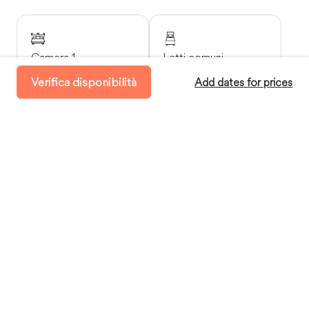
Camera 1
Letti comuni
1 Letto matrimoniale
1 Letto singolo
Verifica disponibilità
Add dates for prices
King-Size
Disponibilità
Arrivo:
tra le 16:00 e le 21:00
Partenza:
entro le ore 11:00
Soggiorno minimo:
4 Giorni
Soggiorno massimo:
60 Giorni
Dove soggiornerai