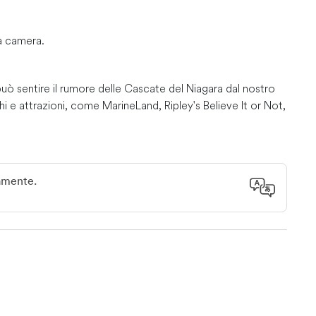
la camera.
uò sentire il rumore delle Cascate del Niagara dal nostro
hi e attrazioni, come MarineLand, Ripley's Believe It or Not,
tro ancora. Consulta la mappa per maggiori dettagli. Tutti
nche il confine con gli Stati Uniti è a soli 5 minuti di
ati Uniti.
camente.
re. Diversi autobus passano ogni ora. Sarò disponibile anch'io