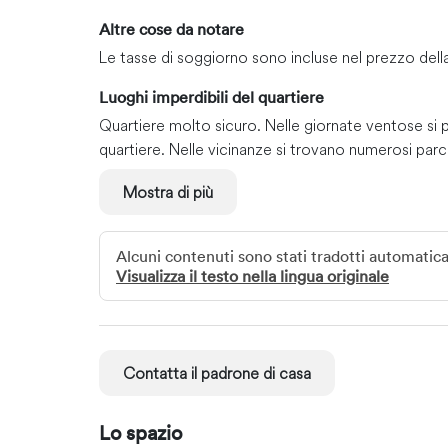
Altre cose da notare
Le tasse di soggiorno sono incluse nel prezzo del
Luoghi imperdibili del quartiere
Quartiere molto sicuro. Nelle giornate ventose si p
quartiere. Nelle vicinanze si trovano numerosi parc
la pista di go-kart, il Museo delle Cere e molto al
Mostra di più
questi luoghi sono raggiungibili in soli 5-10 minuti. A
distanza, per chiunque desideri fare acquisti negli St
Alcuni contenuti sono stati tradotti automati
Muoversi
Visualizza il testo nella lingua originale
I mezzi pubblici si trovano all'ingresso del quartie
a seconda dell'orario e del giorno della settimana.
Contatta il padrone di casa
Lo spazio