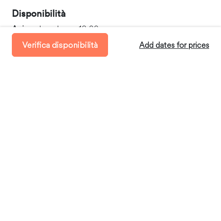
Disponibilità
Arrivo:
dopo le ore 18:00
Verifica disponibilità
Partenza:
entro le ore 12:00
Add dates for prices
Soggiorno minimo:
28 Giorni
Dove soggiornerai
DeSoto, Texas, United States